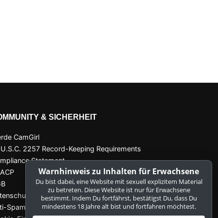
OMMUNITY & SICHERHEIT
rde CamGirl
 U.S.C. 2257 Record-Keeping Requirements
mpliance Statement
Warnhinweis zu Inhalten für Erwachsene
SACP
Du bist dabei, eine Website mit sexuell explizitem Material
GB
zu betreten. Diese Website ist nur für Erwachsene
tenschutzerklärung
bestimmt. Indem Du fortfährst, bestätigst Du, dass Du
mindestens 18 Jahre alt bist und fortfahren möchtest.
ti-Spam